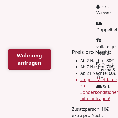
inkl.
Wasser
Doppelbet
vollausges
Preis pro Nacht:
Küche
Wohnung
Ab 2 Nächte: 80€
anfragen
Bad mit
Ab 7 Nächte: 70€
Dusche &
Ab 21 Nächte: 60€
WC
längere Mietdauer
zu
Sofa
Sonderkonditione
bitte anfragen!
Zusatzperson: 10€
extra pro Nacht