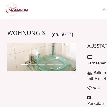
Me
WOHNUNG 3
(ca. 50 ㎡)
AUSSTA
Vorherig
Nächste
Fernseher
Balkon
mit Möbel
WiFi
Parkplatz