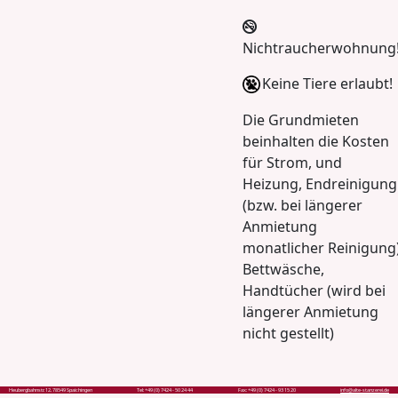
Nichtraucherwohnung
Keine Tiere erlaubt!
Die Grundmieten
beinhalten die Kosten
für Strom, und
Heizung, Endreinigung
(bzw. bei längerer
Anmietung
monatlicher Reinigung
Bettwäsche,
Handtücher (wird bei
längerer Anmietung
nicht gestellt)
Heubergbahnstr. 12, 78549 Spaichingen
Tel: +49 (0) 7424 - 50 24 44
Fax: +49 (0) 7424 - 93 15 20
info@alte-stanzerei.de